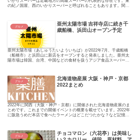
いかりスーパーは近畿地方の高級スーパーの代表的な存在です。東
の紀ノ国屋、西のいかりスーパーと呼ばれることもあります。関西
出身の私。いかりスーパーは当然知っているだろうと思われます
が...
亜州太陽市場 吉祥寺店に続き千
グルメ
歳船橋、浜田山オープン予定
亜州太陽市場（あしゅうたいよういちば）が2022年7月、千歳船橋
（船橋市）と浜田山に新店をオープンすると発表しました。亜州太
陽市場は韓国、台湾、中国などの食材を扱うアジア食品スーパー。
2021年11月オープン以降「海外旅行の気分を味わえる」...
北海道物産展 大阪・神戸・京都
グルメ
2022まとめ
2022年に関西（大阪・神戸・京都）に開催された北海道物産展のま
とめです。これまでの開催イベントの概要を載せています。2022年
に阪急うめだ本店で食べたラーメンはどこだつたかな？など記憶を
たぐり寄せる参考にご活用ください！2023年も北海道...
チョコマロン（六花亭）は美味し
グルメ
い？カロリー、値段、原材料、ア