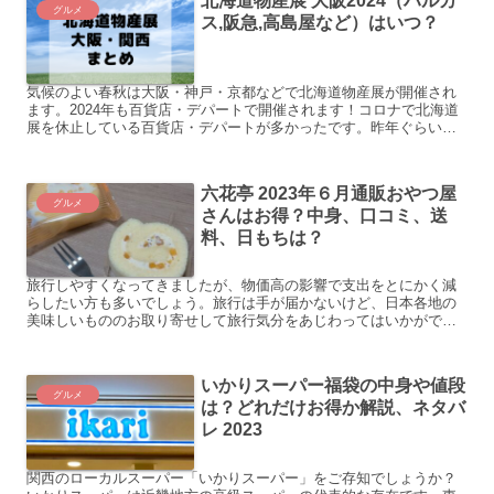
北海道物産展 大阪2024（ハルカ
グルメ
ス,阪急,高島屋など）はいつ？
気候のよい春秋は大阪・神戸・京都などで北海道物産展が開催され
ます。2024年も百貨店・デパートで開催されます！コロナで北海道
展を休止している百貨店・デパートが多かったです。昨年ぐらいか
ら開催するお店が増えてきました。本記事では、大阪・神戸・...
六花亭 2023年６月通販おやつ屋
グルメ
さんはお得？中身、口コミ、送
料、日もちは？
旅行しやすくなってきましたが、物価高の影響で支出をとにかく減
らしたい方も多いでしょう。旅行は手が届かないけど、日本各地の
美味しいもののお取り寄せして旅行気分をあじわってはいかがでし
ょうか？美味しいものの宝庫としてまずあげられるのが、北海
道！...
いかりスーパー福袋の中身や値段
グルメ
は？どれだけお得か解説、ネタバ
レ 2023
関西のローカルスーパー「いかりスーパー」をご存知でしょうか？