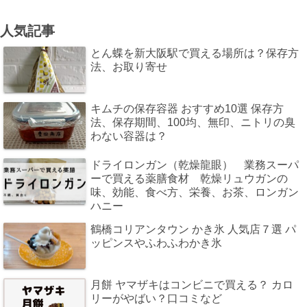
人気記事
とん蝶を新大阪駅で買える場所は？保存方
法、お取り寄せ
キムチの保存容器 おすすめ10選 保存方
法、保存期間、100均、無印、ニトリの臭
わない容器は？
ドライロンガン（乾燥龍眼） 業務スーパ
ーで買える薬膳食材 乾燥リュウガンの
味、効能、食べ方、栄養、お茶、ロンガン
ハニー
鶴橋コリアンタウン かき氷 人気店７選 パ
ッピンスやふわふわかき氷
月餅 ヤマザキはコンビニで買える？ カロ
リーがやばい？口コミなど