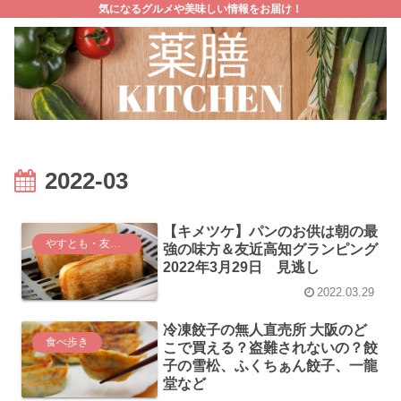
気になるグルメや美味しい情報をお届け！
2022-03
【キメツケ】パンのお供は朝の最
やすとも・友近のキメツケ！
強の味方＆友近高知グランピング
2022年3月29日 見逃し
2022.03.29
冷凍餃子の無人直売所 大阪のど
食べ歩き
こで買える？盗難されないの？餃
子の雪松、ふくちぁん餃子、一龍
堂など