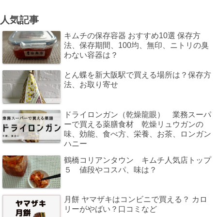
人気記事
キムチの保存容器 おすすめ10選 保存方
法、保存期間、100均、無印、ニトリの臭
わない容器は？
とん蝶を新大阪駅で買える場所は？保存方
法、お取り寄せ
ドライロンガン（乾燥龍眼） 業務スーパ
ーで買える薬膳食材 乾燥リュウガンの
味、効能、食べ方、栄養、お茶、ロンガン
ハニー
鶴橋コリアンタウン キムチ人気店トップ
５ 値段やコスパ、味は？
月餅 ヤマザキはコンビニで買える？ カロ
リーがやばい？口コミなど