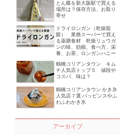
とん蝶を新大阪駅で買える
場所は？保存方法、お取り
寄せ
ドライロンガン（乾燥龍
眼） 業務スーパーで買え
る薬膳食材 乾燥リュウガ
ンの味、効能、食べ方、栄
養、お茶、ロンガンハニー
鶴橋コリアンタウン キム
チ人気店トップ５ 値段や
コスパ、味は？
鶴橋コリアンタウン かき氷
人気店７選 パッピンスやふ
わふわかき氷
アーカイブ