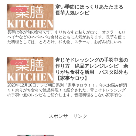
寒い季節にほっくりあたたまる
レシピ
長芋人気レシピ
長芋は冬が旬の食材です。すりおろすと粘りが出て、オクラ・モロ
ヘイヤなどのネバネバな食材とともに人気があります。長芋を使っ
た料理としては、とろろ汁、和え物、ステーキ、お好み焼にいれる
などいろいろあります。今回は、そんな長芋の種類、栄養、人気
の...
青じそドレッシングの手羽中煮の
レシピ
作り方 絶品アレンジレシピ 余
りがち食材を活用 パスタ以外も
【家事ヤロウ】
2020年12月16日テレビ朝日系列「家事ヤロウ！！」年末お悩み解消
ＳＰ余りがち食材で絶品料理！で紹介された、青じそドレッシング
の手羽中煮のレシピをご紹介します。普段料理をしない家事初心者
でも簡単に作れるレシピです。料理苦手な方でもご安心く...
スポンサーリンク