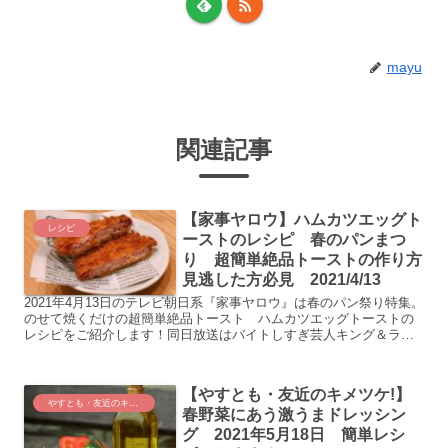
mayu
関連記事
【家事ヤロウ】ハムカツエッグト
レシピ
ーストのレシピ 春のパンまつ
り 超簡単絶品トーストの作り方
見逃した方必見 2021/4/13
2021年4月13日のテレビ朝日系『家事ヤロウ』は春のパン祭り特集。
のせて焼くだけの超簡単絶品トースト ハムカツエッグトーストの
レシピをご紹介します！同日放送はバイトしすぎ芸人キング＆ラン
チ絶品飯。こちらも春のパンまつりと同じ人気企画。 ポ...
【やすとも・友近のキメツケ!】
やすとも・友近のキメツケ！
春野菜にあう激うまドレッシン
グ 2021年5月18日 簡単レシ