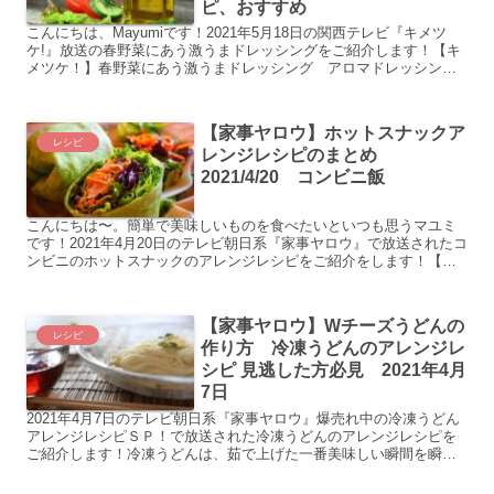
ピ、おすすめ
こんにちは、Mayumiです！2021年5月18日の関西テレビ『キメツ
ケ!』放送の春野菜にあう激うまドレッシングをご紹介します！【キ
メツケ！】春野菜にあう激うまドレッシング アロマドレッシング
（ラベンダー＆ブルーベリー＆水なす）/いずみピク...
【家事ヤロウ】ホットスナックア
レシピ
レンジレシピのまとめ
2021/4/20 コンビニ飯
こんにちは〜。簡単で美味しいものを食べたいといつも思うマユミ
です！2021年4月20日のテレビ朝日系『家事ヤロウ』で放送されたコ
ンビニのホットスナックのアレンジレシピをご紹介をします！【家
事ヤロウ】ホットスナックアレンジ 2021年4月最新...
【家事ヤロウ】Wチーズうどんの
レシピ
作り方 冷凍うどんのアレンジレ
シピ 見逃した方必見 2021年4月
7日
2021年4月7日のテレビ朝日系『家事ヤロウ』爆売れ中の冷凍うどん
アレンジレシピＳＰ！で放送された冷凍うどんのアレンジレシピを
ご紹介します！冷凍うどんは、茹で上げた一番美味しい瞬間を瞬間
冷凍しているため、通常のうどんよりも美味しいことが多い...