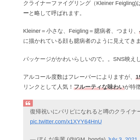
クライナーファイグリング（Kleiner Feigling)
ー
と略して呼ばれます。
Kleiner＝小さな、Feigling＝臆病者、つまり、
に描かれている顔も臆病者のように見えてき
パッケージがかわいらしいので。。SNS映え
アルコール度数はフレーバーによりますが、
1
リンクとして人気！
フルーティな味わい
が特
復帰祝いにパリピになれると噂のクライナーフ
pic.twitter.com/x1XYY64HnU
— ぼんだ先輩 (@IGM_bonda)
July 3, 2021