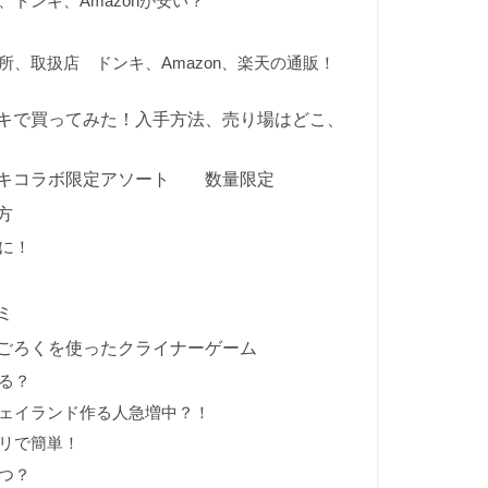
ドンキ、Amazonが安い？
、取扱店 ドンキ、Amazon、楽天の通販！
キで買ってみた！入手方法、売り場はどこ、
ンキコラボ限定アソート 数量限定
み方
に！
コミ
ごろくを使ったクライナーゲーム
る？
ェイランド作る人急増中？！
リで簡単！
つ？