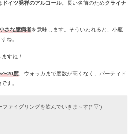
は
ドイツ発祥のアルコール
。長い名前のため
クライナ
小さな臆病者
を意味します。そういわれると、小瓶
ますね。
しますね！
5〜20度
。ウォッカまで度数が高くなく、パーティド
徴です。
ァイグリングを飲んでいきま～す(*’▽’)