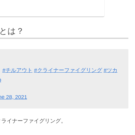
とは？
。
#チルアウト
#クライナーファイグリング
#ツカ
b
ne 28, 2021
クライナーファイグリング
。