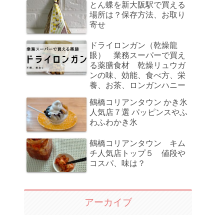
とん蝶を新大阪駅で買える
場所は？保存方法、お取り
寄せ
ドライロンガン（乾燥龍
眼） 業務スーパーで買え
る薬膳食材 乾燥リュウガ
ンの味、効能、食べ方、栄
養、お茶、ロンガンハニー
鶴橋コリアンタウン かき氷
人気店７選 パッピンスやふ
わふわかき氷
鶴橋コリアンタウン キム
チ人気店トップ５ 値段や
コスパ、味は？
アーカイブ