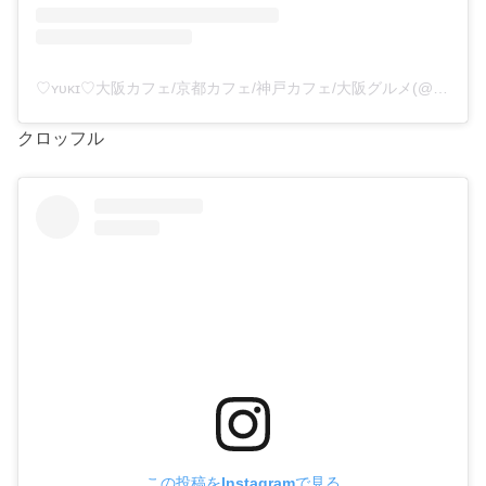
♡ʏᴜᴋɪ♡大阪カフェ/京都カフェ/神戸カフェ/大阪グルメ(@tabemastagram)がシェアした投稿
クロッフル
この投稿をInstagramで見る