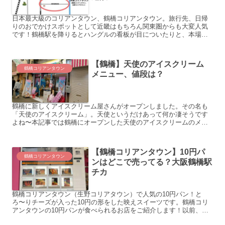
日本最大級のコリアンタウン、鶴橋コリアンタウン。旅行先、日帰
りのおでかけスポットとして近畿はもちろん関東圏からも大変人気
です！鶴橋駅を降りるとハングルの看板が目についたりと、本場韓
国のようです。パスポートのいらないプチ韓国旅行を味わえます
よ...
【鶴橋】天使のアイスクリーム
鶴橋コリアンタウン
メニュー、値段は？
鶴橋に新しくアイスクリーム屋さんがオープンしました。その名も
「天使のアイスクリーム」。天使というだけあって何か凄そうです
よね〜本記事では鶴橋にオープンした天使のアイスクリームのメニ
ュー、値段、営業時間などをご紹介します！こんな方におすすめ
で...
【鶴橋コリアンタウン】10円パ
鶴橋コリアンタウン
ンはどこで売ってる？大阪鶴橋駅
チカ
鶴橋コリアンタウン（生野コリアタウン）で人気の10円パン！と
ろ〜りチーズが入った10円の形をした映えスイーツです。鶴橋コリ
アンタウンの10円パンが食べられるお店をご紹介します！以前、
nanairo cafe（かき氷）があった店舗にできていま...