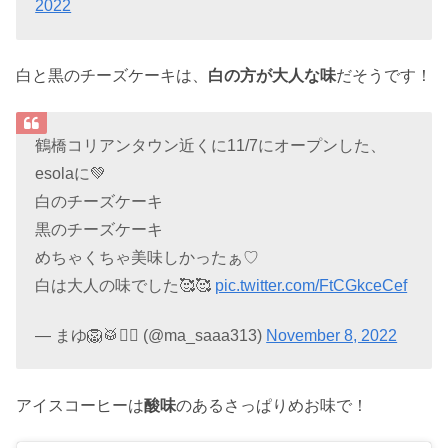
2022
白と黒のチーズケーキは、
白の方が大人な味
だそうです！
鶴橋コリアンタウン近くに11/7にオープンした、
esolaに💚
白のチーズケーキ
黒のチーズケーキ
めちゃくちゃ美味しかったぁ♡
白は大人の味でした🥰🥰
pic.twitter.com/FtCGkceCef
— まゆ🦁🥁🧞‍♂️ (@ma_saaa313)
November 8, 2022
アイスコーヒーは
酸味
のあるさっぱりめお味で！