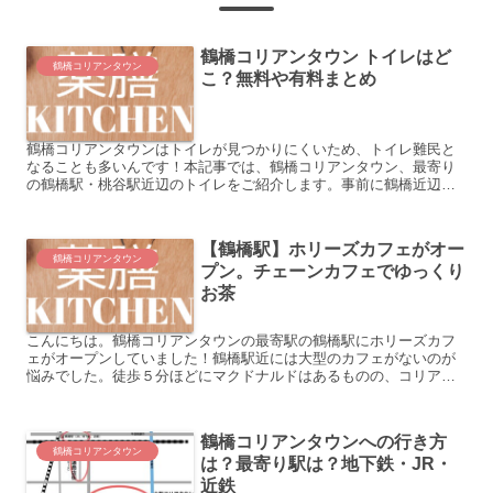
鶴橋コリアンタウン トイレはど
鶴橋コリアンタウン
こ？無料や有料まとめ
鶴橋コリアンタウンはトイレが見つかりにくいため、トイレ難民と
なることも多いんです！本記事では、鶴橋コリアンタウン、最寄り
の鶴橋駅・桃谷駅近辺のトイレをご紹介します。事前に鶴橋近辺の
トイレをチェックして、安心して鶴橋コリアンタウンを楽しみま
し...
【鶴橋駅】ホリーズカフェがオー
鶴橋コリアンタウン
プン。チェーンカフェでゆっくり
お茶
こんにちは。鶴橋コリアンタウンの最寄駅の鶴橋駅にホリーズカフ
ェがオープンしていました！鶴橋駅近には大型のカフェがないのが
悩みでした。徒歩５分ほどにマクドナルドはあるものの、コリアン
タウンに行く方向から少し離れてしまうのがネックでした本記事
は...
鶴橋コリアンタウンへの行き方
鶴橋コリアンタウン
は？最寄り駅は？地下鉄・JR・
近鉄