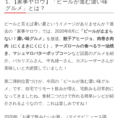
【家事ヤロウ】「ビールが進む濃い味
グルメ」とは？
ビールと言えば暑い夏というイメージがありませんか？過
去の「家事ヤロウ」では、2020年8月に
「ビールが止まら
ない！濃い味グルメ」
を放送。
餃子アヒージョ、肉巻き肉
肉（にくまきにくにく）、チーズロールの食べるラー油焼
き、マシュマロバターポップコーン
など話題のグルメを紹
介。バカリズムさん、中丸雄一さん、カズレーザーさんが
美味しいと大絶賛していました！
第二弾的位置づけが、今回の「ビールが進む濃い味グル
メ」です。自宅でリモート飲みが増え、宅飲みも日常的に
なってきましたね。食材二つだけで作れる簡単レシピが紹
介されるようなので、これは楽しみですね！
2020年「お家で飲みたいお酒」（マイナビニュース調