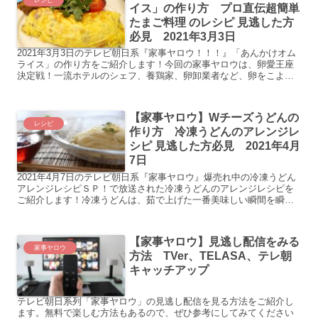
イス」の作り方 プロ直伝超簡単
たまご料理 のレシピ 見逃した方
必見 2021年3月3日
2021年3月3日のテレビ朝日系『家事ヤロウ！！！』「あんかけオム
ライス」の作り方をご紹介します！今回の家事ヤロウは、卵愛王座
決定戦！一流ホテルのシェフ、養鶏家、卵卸業者など、卵をこよな
く愛するプロが登場します。卵を愛するプロ直伝のたまご料...
【家事ヤロウ】Wチーズうどんの
レシピ
作り方 冷凍うどんのアレンジレ
シピ 見逃した方必見 2021年4月
7日
2021年4月7日のテレビ朝日系『家事ヤロウ』爆売れ中の冷凍うどん
アレンジレシピＳＰ！で放送された冷凍うどんのアレンジレシピを
ご紹介します！冷凍うどんは、茹で上げた一番美味しい瞬間を瞬間
冷凍しているため、通常のうどんよりも美味しいことが多い...
【家事ヤロウ】見逃し配信をみる
家事ヤロウ
方法 TVer、TELASA、テレ朝
キャッチアップ
テレビ朝日系列「家事ヤロウ」の見逃し配信を見る方法をご紹介し
ます。無料で楽しむ方法もあるので、ぜひ参考にしてみてください