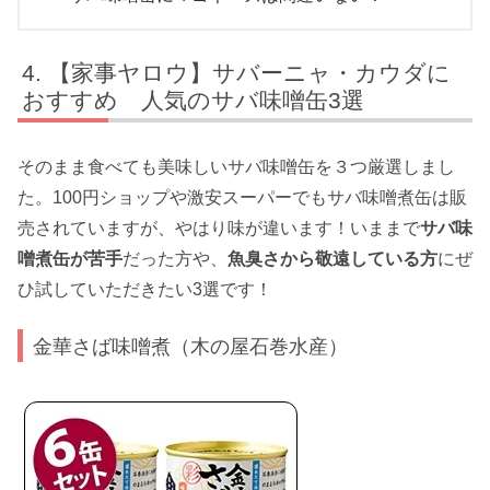
【家事ヤロウ】サバーニャ・カウダに
おすすめ 人気のサバ味噌缶3選
そのまま食べても美味しいサバ味噌缶を３つ厳選しまし
た。100円ショップや激安スーパーでもサバ味噌煮缶は販
売されていますが、やはり味が違います！いままで
サバ味
噌煮缶が苦手
だった方や、
魚臭さから敬遠している方
にぜ
ひ試していただきたい3選です！
金華さば味噌煮（木の屋石巻水産）