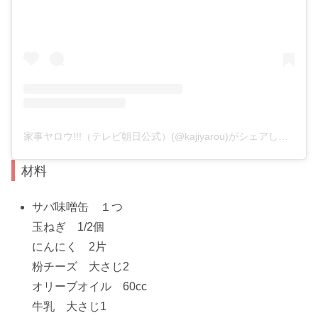
家事ヤロウ!!!（テレビ朝日公式）(@kajiyarou)がシェアした投稿
材料
サバ味噌缶 １つ
玉ねぎ 1/2個
にんにく 2片
粉チーズ 大さじ2
オリーブオイル 60cc
牛乳 大さじ1