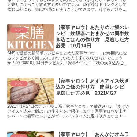
と香りにほっこりする方も多いですよね。ゆず茶はドリンクとして
飲む以外にも、実は料理にも使うことができます。ゆず茶だけをそ
んなに毎日飲めないという方は、ぜひ料理にゆず茶を使うことを
試...
【家事ヤロウ】あたりめご飯のレ
レシピ
シピ 炊飯器におまかせの簡単炊
き込ごはんの作り方 見逃した方
必見 10月14日
SNSで話題の超簡単レシピをまとめた家事ヤロウ！！は毎回気にな
るレシピが多く楽しみにされている方も多いのではないでしょう
か？2020年10月14日テレビ系列「家事ヤロウ！！秋の炊き込みご
飯」で紹介されてたりめご飯のレシピをご紹介します。家事...
【家事ヤロウ】あずきアイス炊き
レシピ
込みご飯の作り方 簡単レシピ
見逃した方必見 2021/4/27
2021年4月27日のテレビ朝日系『家事ヤロウ』で放送された「あずき
アイスき込みご飯の」の作り方をご紹介します！家事ヤロウ史上ナ
ンバー１の衝撃のレシピがゴールデンタイムに返り咲きますよ！
【家事ヤロウ】あずきアイス炊き込みご飯の作り方 ...
【家事ヤロウ】「あんかけオムラ
レシピ