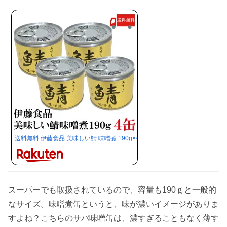
送料無料 伊藤食品 美味しい鯖 味噌煮 190g×4缶 サバ缶 缶詰 さば缶 鯖缶
スーパーでも取扱されているので、容量も190ｇと一般的
なサイズ。味噌煮缶というと、味が濃いイメージがありま
すよね？こちらのサバ味噌缶は、濃すぎることもなく薄す