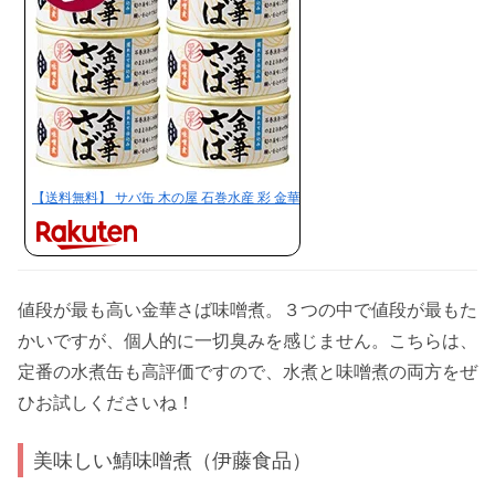
【送料無料】 サバ缶 木の屋 石巻水産 彩 金華さば みそ煮 170g×6缶セッ…
値段が最も高い金華さば味噌煮。３つの中で値段が最もた
かいですが、個人的に一切臭みを感じません。こちらは、
定番の水煮缶も高評価ですので、水煮と味噌煮の両方をぜ
ひお試しくださいね！
美味しい鯖味噌煮（伊藤食品）