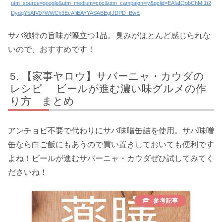
utm_source=google&utm_medium=cpc&utm_campaign=iy&gclid=EAIaIQobChMI1t2
DydqY5AIV07WWCh3EcAfiEAYYASABEgIJDPD_BwE
サバ独特の旨味が際立つ1品。臭みがほとんど感じられな
いので、おすすめです！
【家事ヤロウ】サバーニャ・カウダの
レシピ ビールが進む濃い味グルメの作
り方 まとめ
アンチョビ不要で代わりにサバ味噌缶詰を使用。サバ味噌
缶なら白ご飯にもあうので買い置きしておいても便利です
よね！ビールが進むサバーニャ・カウダぜひ試してみてく
ださいね！