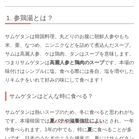
参鶏湯とは？
サムゲタンは韓国料理。丸どりのお腹に朝鮮人参やもち
米、栗、なつめ、ニンニクなどを詰めて煮込んだスープ。
サムは高麗人参、ケは鶏肉、タンはスープを意味します。
つまりサムゲタンは
高麗人参と鶏肉のスープ
です。本場の
味付けはシンプルに塩。食べる際には各自、塩を増やした
りキムチをいれて好みの味にして食べます！
サムゲタンはどんな時に食べる？
サムゲタンは熱いスープのため、冬に食べると思われがち
です。本場韓国では
夏バテや滋養強壮によい
とされ、一年
中食べられます。1年の中でも、特に
夏
に食べることが多
いです。日本のうなぎのような感覚で、夏にはサムゲタン