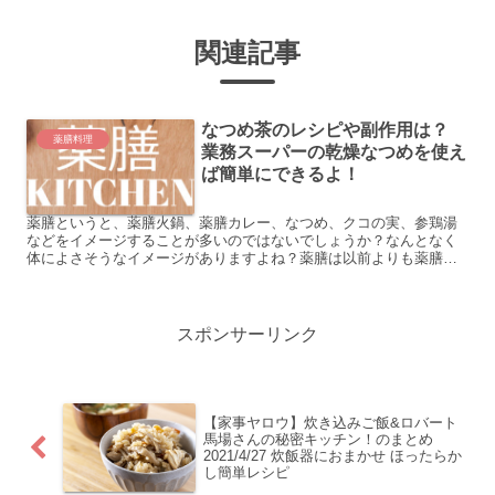
関連記事
なつめ茶のレシピや副作用は？
薬膳料理
業務スーパーの乾燥なつめを使え
ば簡単にできるよ！
薬膳というと、薬膳火鍋、薬膳カレー、なつめ、クコの実、参鶏湯
などをイメージすることが多いのではないでしょうか？なんとなく
体によさそうなイメージがありますよね？薬膳は以前よりも薬膳と
いう言葉が普及してきたように思います。代表的な食材のなつめ
の...
スポンサーリンク
【家事ヤロウ】炊き込みご飯&ロバート
馬場さんの秘密キッチン！のまとめ
2021/4/27 炊飯器におまかせ ほったらか
し簡単レシピ