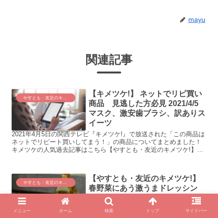
mayu
関連記事
【キメツケ!】 ネットでリピ買い
やすとも・友近のキメツケ！
商品 見逃した方必見 2021/4/5
マスク、激安歯ブラシ、訳ありス
イーツ
2021年4月5日の関西テレビ『キメツケ!』で放送された「この商品は
ネットでリピート買いしてまう！」の商品についてまとめました！
キメツケの人気過去記事はこちら【やすとも・友近のキメツケ!】エ
ビの簡単激ウマ料理＆センス溢れるプロの自宅訪問 2...
【やすとも・友近のキメツケ!】
やすとも・友近のキメツケ！
春野菜にあう激うまドレッシン
グ 2021年5月18日 簡単レシ
ピ、おすすめ
メニュー
ホーム
検索
トップ
サイドバー