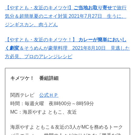
【やすとも・友近のキメツケ!】
ご当地お取り寄せ
で旅行
気分＆超簡単夏のニオイ対策 2021年7月27日 生うに、
ジンギスカン、肉うどん
【やすとも・友近のキメツケ！】
カレーが簡単においし
く劇変
＆そうめんが豪華料理 2021年8月10日 見逃した
方必見、プロのアレンジレシピ
キメツケ！ 番組詳細
関西テレビ
公式ＨＰ
時間：毎週火曜 夜8時00分～8時59分
MC：海原やすよ ともこ、友近
海原やすよ ともこ＆友近の3人がMCを務めるトーク