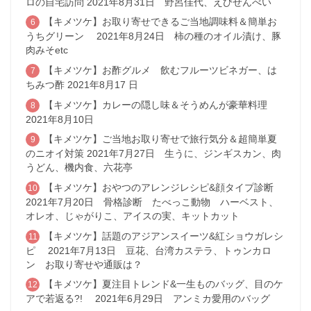
ロの自宅訪問 2021年8月31日 野呂佳代、えびせんべい
【キメツケ】お取り寄せできるご当地調味料＆簡単お
うちグリーン 2021年8月24日 柿の種のオイル漬け、豚
肉みそetc
【キメツケ】お酢グルメ 飲むフルーツビネガー、は
ちみつ酢 2021年8月17 日
【キメツケ】カレーの隠し味＆そうめんが豪華料理
2021年8月10日
【キメツケ】ご当地お取り寄せで旅行気分＆超簡単夏
のニオイ対策 2021年7月27日 生うに、ジンギスカン、肉
うどん、機内食、六花亭
【キメツケ】おやつのアレンジレシピ&顔タイプ診断
2021年7月20日 骨格診断 たべっこ動物 ハーベスト、
オレオ、じゃがりこ、アイスの実、キットカット
【キメツケ】話題のアジアンスイーツ&紅ショウガレシ
ピ 2021年7月13日 豆花、台湾カステラ、トゥンカロ
ン お取り寄せや通販は？
【キメツケ】夏注目トレンド&一生ものバッグ、目のケ
アで若返る?! 2021年6月29日 アンミカ愛用のバッグ