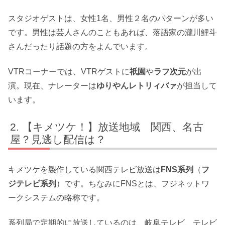
スタジオゲストは、女性1名、男性２名のパターンが多い
です。男性は芸人さんのこともあれば、落語家の瀧川鯉斗
さんだったり話題の方をよんでいます。
VTRコーナーでは、VTRゲストに
祇園
や
ラフ次元
が出
演。現在、ナレーターは
ゆりやんレトリィバァ
が担当して
います。
【キメツケ！】放送地域 関西、名古
屋？見逃し配信は？
キメツケを製作している関西テレビ放送は
FNS系列
（
フ
ジテレビ系列
）です。ちなみにFNSとは、フジネットワ
ークシステムの略称です。
系列局で定期的に放送しているのは、岐阜テレビ、テレビ