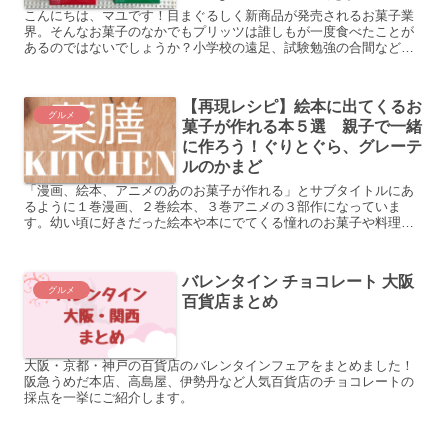
こんにちは、マユです！目まぐるしく新商品が発売されるお菓子業
界。そんなお菓子のなかでもプリッツは誰しもが一度食べたことが
あるのではないでしょうか？小学校の遠足、試験勉強の合間などに
食べたり。お値段も手頃なので小学校〜高校生の頃ににはよく食
べ...
【再現レシピ】絵本に出てくるお
グルメ
菓子が作れる本５選 親子で一緒
に作ろう！ぐりとぐら、グレーテ
ルのかまど
「漫画、絵本、アニメのあのお菓子が作れる」とサブタイトルにあ
るように１巻漫画、２巻絵本、３巻アニメの３部作になっていま
す。幼い頃に好きだった絵本や本にでてくる憧れのお菓子や料理。
幼い頃に夢見たあのお菓子を食べてみたい！そんなお菓子や料理や
誰...
バレンタイン チョコレート 大阪
グルメ
百貨店まとめ
大阪・京都・神戸の百貨店のバレンタインフェアをまとめました！
阪急うめだ本店、高島屋、伊勢丹など人気百貨店のチョコレートの
採点を一挙にご紹介します。