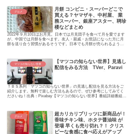
が...
月餅 コンビニ・スーパーどこで
グルメ
買える？ヤマザキ、中村屋、 業
務スーパー、銀座アスター、聘珍
楼などまとめ
2022年９月10日はお月見。日本では月見団子を食べて月を愛でます
が、中国では月餅を食べます。友人・親戚・お世話になった方に月
餅を送り合う習慣があるそうです。日本でも月餅が売られるように
なりました。この記事では、コンビニ・スーパー・百貨店で...
【マツコの知らない世界】見逃し
マツコの知らない世界
配信をみる方法 TVer、Paravi
ＴＢＳ系列「マツコの知らない世界」の見逃し配信を見る方法をご
紹介します。無料で楽しむ方法もあるので、ぜひ参考にしてみてく
ださいね！出典：Pixabay【マツコの知らない世界】番組詳細番組
名：マツコの知らない世界放送時間：火曜 よる8時57分...
超カリカリプリッツに新商品が！
グルメ
香味チキン味、ホタテ醤油味 が
登場 早くも売り切れ？！ クリス
ピーな食感に食べ応えがアップ