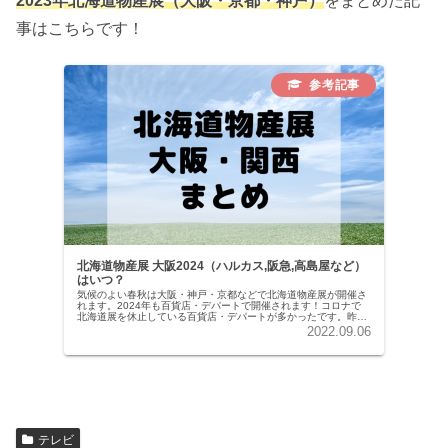
2023年北海道物産展（大阪・京都・神戸）
をまとめた記
事はこちらです！
北海道物産展 大阪2024（ハルカス,阪急,高島屋など）
はいつ？
気候のよい春秋は大阪・神戸・京都などで北海道物産展が開催さ
れます。2024年も百貨店・デパートで開催されます！コロナで
北海道展を休止している百貨店・デパートが多かったです。昨年
ぐらいから開催するお店が増えてきました。本記事では、大阪・
2022.09.06
神戸・...
テレビ