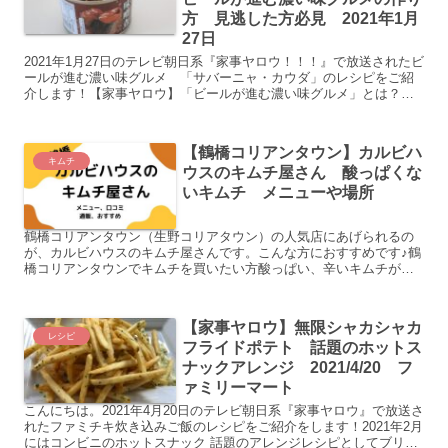
方 見逃した方必見 2021年1月
27日
2021年1月27日のテレビ朝日系『家事ヤロウ！！！』で放送されたビ
ールが進む濃い味グルメ 「サバーニャ・カウダ」のレシピをご紹
介します！【家事ヤロウ】「ビールが進む濃い味グルメ」とは？ビ
ールと言えば暑い夏というイメージがありませんか？過去...
【鶴橋コリアンタウン】カルビハ
キムチ
ウスのキムチ屋さん 酸っぱくな
いキムチ メニューや場所
鶴橋コリアンタウン（生野コリアタウン）の人気店にあげられるの
が、カルビハウスのキムチ屋さんです。こんな方におすすめです♪鶴
橋コリアンタウンでキムチを買いたい方酸っぱい、辛いキムチが苦
手な方美味しいキムチを食べたい方カルビハウスのキムチ屋さん...
【家事ヤロウ】無限シャカシャカ
レシピ
フライドポテト 話題のホットス
ナックアレンジ 2021/4/20 フ
ァミリーマート
こんにちは。2021年4月20日のテレビ朝日系『家事ヤロウ』で放送さ
れたファミチキ炊き込みご飯のレシピをご紹介をします！2021年2月
にはコンビニのホットスナック 話題のアレンジレシピとしてブリト