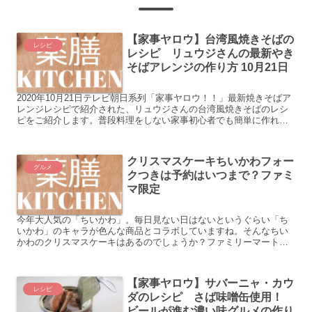
【家事ヤロウ】台湾風焼きそばの
レシピ
レシピ リュウジさんの最新やき
そばアレンジの作り方 10月21日
2020年10月21日テレビ朝日系列「家事ヤロウ！！」最新焼きそばア
レンジレシピで紹介された、リュウジさんの台湾風焼きそばのレシ
ピをご紹介します。普段料理をしない家事初心者でも簡単に作れる
レシピです。料理苦手な方でもご安心くださいね。レンジ...
クリスマスケーキちいかわフォー
グルメ
クつきは予約はいつまで？ファミ
マ限定
今年大人気の「ちいかわ」。毎日見ない日はないというぐらい「ち
いかわ」のキャラが色んな商品とコラボしていますね。そんなちい
かわのクリスマスケーキはあるのでしょうか？ファミリーマートで
数量限定発売しているちいかわみんなで聖歌隊ケーキの予約方
法、...
【家事ヤロウ】サバーニャ・カウ
レシピ
ダのレシピ さば味噌缶使用！
ビールが進む濃い味グルメの作り