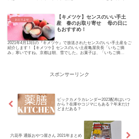
ー巻きフランクフルト、焼鳥キムバタご飯、コン...
【キメツケ】センスのいい手土
おとりよせ
産 春のお取り寄せ 母の日に
もおすすめ！
2021年4月13日の『キメツケ』で放送されたセンスのいい手土産をご
紹介します！【キメツケ】センスのいい土産亀屋良長「いちご摘
み」寒いですね。京都は朝、雪でした。お菓子は、「いちご摘
み」。ホワイトチョコレートと白餡を合わせた羊羹に、いちご入...
スポンサーリンク
ビックカメラカレンダー2023配布はいつ
から？在庫やコジマにもある？年末だけ
どまだある？
六花亭 通販おやつ屋さん 2021年まとめ