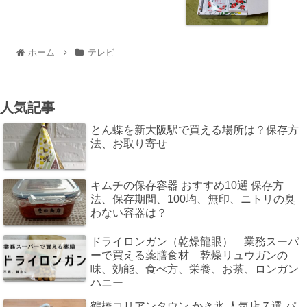
ホーム
テレビ
人気記事
とん蝶を新大阪駅で買える場所は？保存方
法、お取り寄せ
キムチの保存容器 おすすめ10選 保存方
法、保存期間、100均、無印、ニトリの臭
わない容器は？
ドライロンガン（乾燥龍眼） 業務スーパ
ーで買える薬膳食材 乾燥リュウガンの
味、効能、食べ方、栄養、お茶、ロンガン
ハニー
鶴橋コリアンタウン かき氷 人気店７選 パ