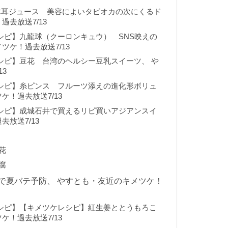
木耳ジュース 美容によいタピオカの次にくるド
去放送7/13
シピ】九龍球（クーロンキュウ） SNS映えの
ツケ！過去放送7/13
シピ】豆花 台湾のヘルシー豆乳スイーツ、 や
3
シピ】糸ピンス フルーツ添えの進化形ボリュ
ケ！過去放送7/13
シピ】成城石井で買えるリピ買いアジアンスイ
放送7/13
花
腐
で夏バテ予防、 やすとも・友近のキメツケ！
シピ】【キメツケレシピ】紅生姜ととうもろこ
ケ！過去放送7/13