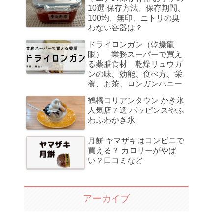
10選 保存方法、保存期間、
100均、無印、ニトリの臭
わない容器は？
ドライロンガン（乾燥龍
眼） 業務スーパーで買え
る薬膳食材 乾燥リュウガ
ンの味、効能、食べ方、栄
養、お茶、ロンガンハニー
鶴橋コリアンタウン かき氷
人気店７選 パッピンスやふ
わふわかき氷
月餅 ヤマザキはコンビニで
買える？ カロリーがやば
い？口コミなど
アーカイブ